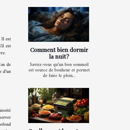
Il est
il est
Comment bien dormir
vre.
la nuit ?
cas de
Saviez-vous qu’un bon sommeil
est source de bonheur et permet
e d’un
de faire le plein...
iosité
server
rofond