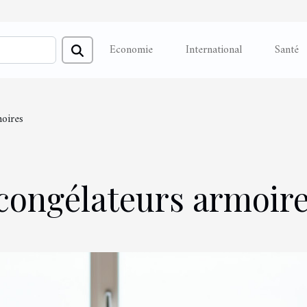
Economie
International
Santé
moires
 congélateurs armoir