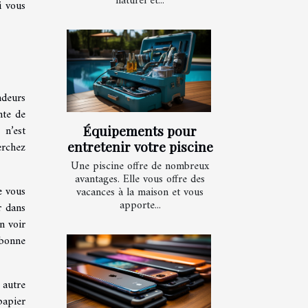
naturel et...
i vous
ndeurs
nte de
 n’est
Équipements pour
entretenir votre piscine
erchez
Une piscine offre de nombreux
avantages. Elle vous offre des
e vous
vacances à la maison et vous
apporte...
r dans
n voir
 bonne
 autre
papier