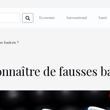
Economie
International
Santé
es baskets ?
naître de fausses ba