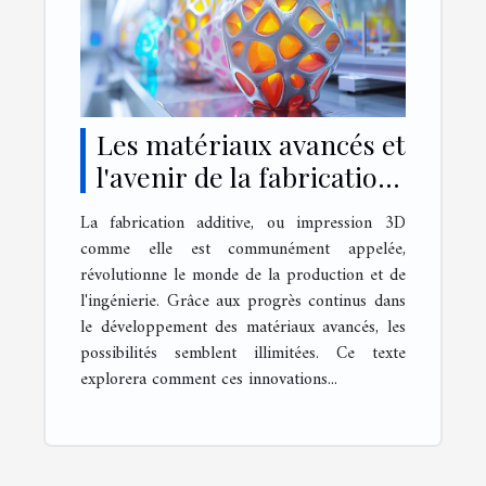
Les matériaux avancés et
l'avenir de la fabrication
additive
La fabrication additive, ou impression 3D
comme elle est communément appelée,
révolutionne le monde de la production et de
l'ingénierie. Grâce aux progrès continus dans
le développement des matériaux avancés, les
possibilités semblent illimitées. Ce texte
explorera comment ces innovations...