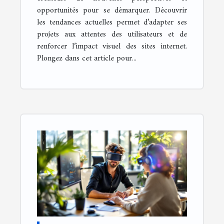
opportunités pour se démarquer. Découvrir
les tendances actuelles permet d’adapter ses
projets aux attentes des utilisateurs et de
renforcer l’impact visuel des sites internet.
Plongez dans cet article pour...