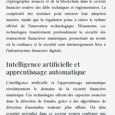
cryptographie avancée et de la blockchain dans le secteur
financier soulève des défis techniques et réglementaires. La
complexité des systèmes peut entraver leur adoption
massive, tandis que la régulation peine à suivre le rythme
effréné de l'innovation technologique. Néanmoins, ces
technologies transforment profondément la sécurité des
transactions financières numériques, promettant un avenir
où la confiance et la sécurité sont intrinsèquement liées à
l'infrastructure financière digitale.
Intelligence artificielle et
apprentissage automatique
L'intelligence artificielle et l'apprentissage automatique
révolutionnent le domaine de la sécurité financière
numérique. Ces technologies offrent des capacités avancées
dans la détection de fraudes, grâce à des algorithmes de
détection d'anomalies toujours plus affinés. Un data
scientist spécialisé dans ce secteur pourra confirmer que