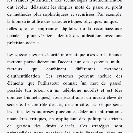
les fraudes potentielles. Les technologies d'authentification
ont évolué, délaissant les simples mots de passe au profit
de méthodes plus sophistiquées et sécurisées. Par exemple,
la biométrie utilise des caractéristiques physiques uniques –
telles que les empreintes digitales ou la reconnaissance
faciale – pour vérifier l'identité des utilisateurs avec une
précision accrue.
Les spécialistes en sécurité informatique axés sur la finance
mettent particulièrement l'accent sur des systèmes multi-
facteurs qui combinent différentes méthodes
d'authentification. Ces systèmes peuvent inclure des
éléments que l'utilisateur connaît (un mot de passe),
possède (un token ou un téléphone mobile) et est (des
données biométriques), fournissant ainsi un niveau élevé de
sécurité. Le contrôle d'accès, de son côté, assure que seuls
les utilisateurs autorisés puissent accéder aux informations
financières critiques, en appliquant des politiques strictes
de gestion des droits d'accès. Ces stratégies sont