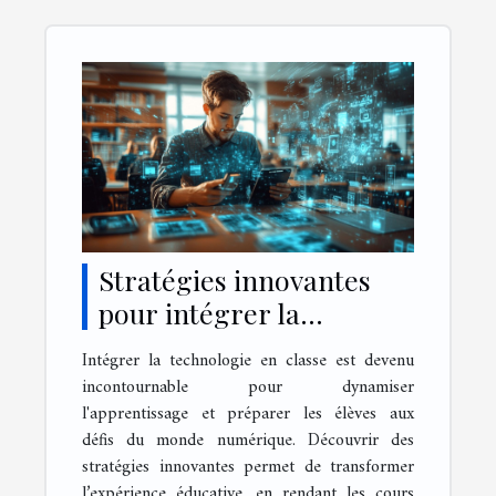
Stratégies innovantes
pour intégrer la
technologie en classe
Intégrer la technologie en classe est devenu
incontournable pour dynamiser
l'apprentissage et préparer les élèves aux
défis du monde numérique. Découvrir des
stratégies innovantes permet de transformer
l’expérience éducative, en rendant les cours