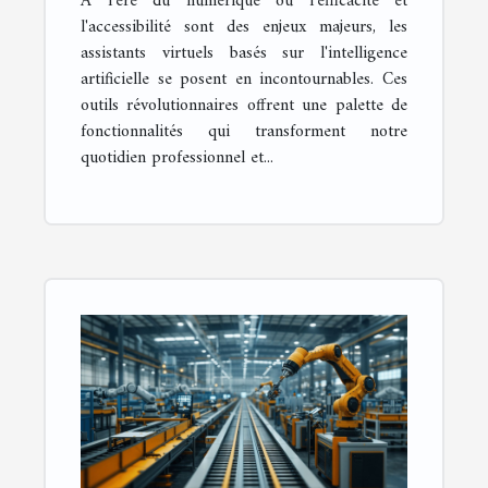
À l'ère du numérique où l'efficacité et
l'accessibilité sont des enjeux majeurs, les
assistants virtuels basés sur l'intelligence
artificielle se posent en incontournables. Ces
outils révolutionnaires offrent une palette de
fonctionnalités qui transforment notre
quotidien professionnel et...