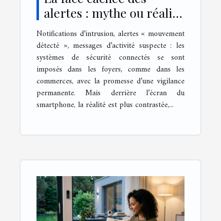
alertes : mythe ou réalité
d’une sécurité renforcée
Notifications d’intrusion, alertes « mouvement
?
détecté », messages d’activité suspecte : les
systèmes de sécurité connectés se sont
imposés dans les foyers, comme dans les
commerces, avec la promesse d’une vigilance
permanente. Mais derrière l’écran du
smartphone, la réalité est plus contrastée,...