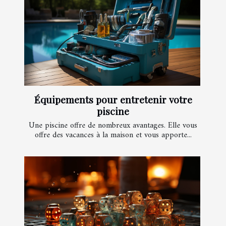
Équipements pour entretenir votre
piscine
Une piscine offre de nombreux avantages. Elle vous
offre des vacances à la maison et vous apporte...