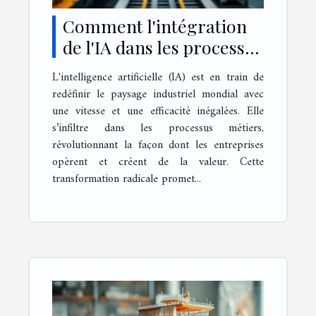
Comment l'intégration
de l'IA dans les processus
métier transforme les
L'intelligence artificielle (IA) est en train de
industries
redéfinir le paysage industriel mondial avec
une vitesse et une efficacité inégalées. Elle
s’infiltre dans les processus métiers,
révolutionnant la façon dont les entreprises
opèrent et créent de la valeur. Cette
transformation radicale promet...