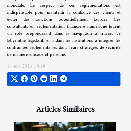
mondiale. Le respect de ces réglementations est
indispensable pour maintenir la confiance des clients et
éviter des sanctions potentiellement lourdes. Les
consultants en réglementation financière numérique jouent
un rôle prépondérant dans la navigation à travers ce
labyrinthe législatif, en aidant les institutions à intégrer les
contraintes réglementaires dans leurs stratégies de sécurité
de manière efficace et pérenne.
11 mai 2025 10:18
Articles Similaires