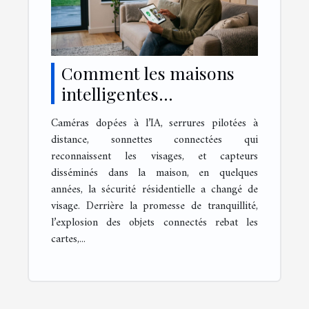
Comment les maisons
intelligentes
bouleversent-elles la
Caméras dopées à l’IA, serrures pilotées à
sécurité résidentielle ?
distance, sonnettes connectées qui
reconnaissent les visages, et capteurs
disséminés dans la maison, en quelques
années, la sécurité résidentielle a changé de
visage. Derrière la promesse de tranquillité,
l’explosion des objets connectés rebat les
cartes,...