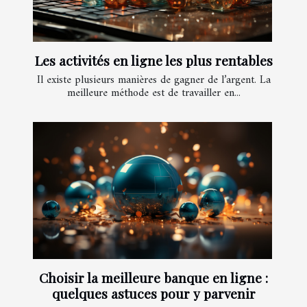
Les activités en ligne les plus rentables
Il existe plusieurs manières de gagner de l’argent. La
meilleure méthode est de travailler en...
Choisir la meilleure banque en ligne :
quelques astuces pour y parvenir