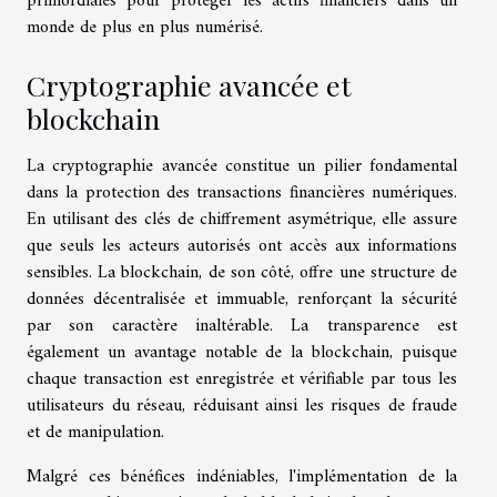
primordiales pour protéger les actifs financiers dans un
monde de plus en plus numérisé.
Cryptographie avancée et
blockchain
La cryptographie avancée constitue un pilier fondamental
dans la protection des transactions financières numériques.
En utilisant des clés de chiffrement asymétrique, elle assure
que seuls les acteurs autorisés ont accès aux informations
sensibles. La blockchain, de son côté, offre une structure de
données décentralisée et immuable, renforçant la sécurité
par son caractère inaltérable. La transparence est
également un avantage notable de la blockchain, puisque
chaque transaction est enregistrée et vérifiable par tous les
utilisateurs du réseau, réduisant ainsi les risques de fraude
et de manipulation.
Malgré ces bénéfices indéniables, l'implémentation de la